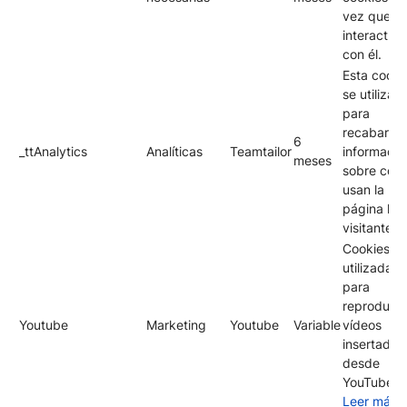
vez que h
interactua
con él.
Esta cooki
se utiliza
para
recabar
6
_ttAnalytics
Analíticas
Teamtailor
informació
meses
sobre cóm
usan la
página los
visitantes.
Cookies
utilizadas
para
reproducir
Youtube
Marketing
Youtube
Variable
vídeos
insertados
desde
YouTube.
Leer más