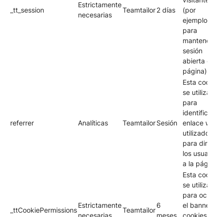
Estrictamente
_tt_session
Teamtailor
2 días
(por
necesarias
ejemplo,
para
mantener 
sesión
abierta en 
página).
Esta cooki
se utiliza
para
identificar 
referrer
Analíticas
Teamtailor
Sesión
enlace we
utilizado
para dirigi
los usuario
a la página
Esta cooki
se utiliza
para ocult
Estrictamente
6
el banner 
_ttCookiePermissions
Teamtailor
necesarias
meses
cookies un