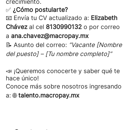
crecimiento.
✅
¿Cómo postularte?
📧 Envía tu CV actualizado a:
Elizabeth
Chávez
al cel
8130990132
o por correo
a
ana.chavez@macropay.mx
📝 Asunto del correo:
“Vacante [Nombre
del puesto] – [Tu nombre completo]”
📣 ¡Queremos conocerte y saber qué te
hace único!
Conoce más sobre nosotros ingresando
a: 🌐
talento.macropay.mx