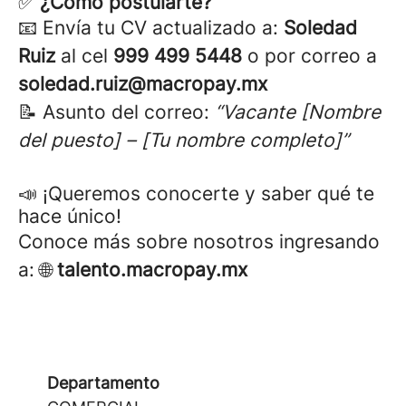
✅
¿Cómo postularte?
📧 Envía tu CV actualizado a:
Soledad
Ruiz
al cel
999 499 5448
o por
correo a
soledad.ruiz@macropay.mx
📝 Asunto del correo:
“Vacante [Nombre
del puesto] – [Tu nombre completo]”
📣 ¡Queremos conocerte y saber qué te
hace único!
Conoce más sobre nosotros ingresando
a: 🌐
talento.macropay.mx
Departamento