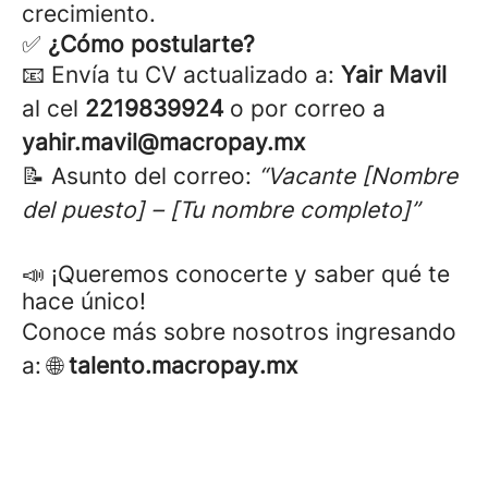
crecimiento.
✅
¿Cómo postularte?
📧 Envía tu CV actualizado a:
Yair Mavil
al cel
2219839924
o por
correo a
yahir.mavil@macropay.mx
📝 Asunto del correo:
“Vacante [Nombre
del puesto] – [Tu nombre completo]”
📣 ¡Queremos conocerte y saber qué te
hace único!
Conoce más sobre nosotros ingresando
a: 🌐
talento.macropay.mx