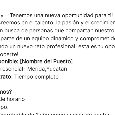
y ¡Tenemos una nueva oportunidad para ti!
reemos en el talento, la pasión y el crecimie
n busca de personas que compartan nuestros
 parte de un equipo dinámico y comprometi
ndo un nuevo reto profesional, esta es tu opo
ocerte!
ponible: [Nombre del Puesto]
resencial- Mérida,Yucatan
rato:
Tiempo completo
s
mos?
de horario
ipo.
mprobable de 1 año como asesor de ventas.