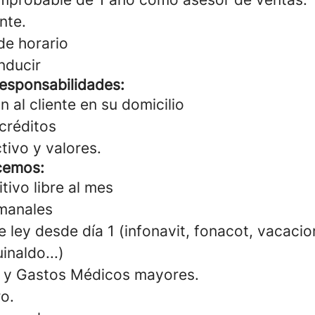
nte.
de horario
nducir
responsabilidades:
n al cliente en su domicilio
créditos
tivo y valores.
cemos:
tivo libre al mes
manales
 ley desde día 1 (infonavit, fonacot, vacacio
inaldo...)
a y Gastos Médicos mayores.
o.