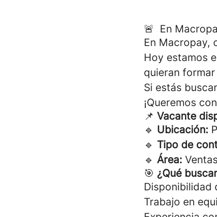
🚨 En Macropa
En Macropay, c
Hoy estamos e
quieran formar
Si estás busca
¡Queremos con
📌
Vacante dis
🔹
Ubicación:
P
🔹
Tipo de cont
🔹
Área:
Venta
🎯
¿Qué busca
Disponibilidad 
Trabajo en equ
Experiencia co