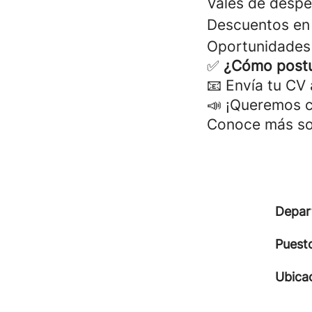
Vales de despe
Descuentos en 
Oportunidades 
✅
¿Cómo postu
📧 Envía tu CV
📣 ¡Queremos c
Conoce más sob
Depar
Puest
Ubica