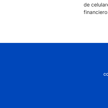
de celula
financiero
C