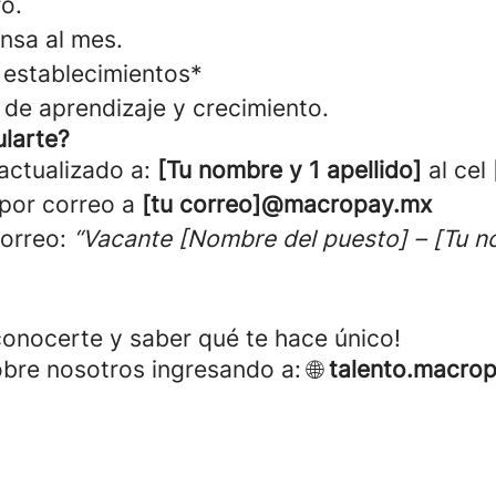
o.
nsa al mes.
establecimientos*
de aprendizaje y crecimiento.
larte?
 actualizado a:
[Tu nombre y 1 apellido]
al cel
 por
correo a
[tu correo]@macropay.mx
correo:
“Vacante [Nombre del puesto] – [Tu 
onocerte y saber qué te hace único!
re nosotros ingresando a: 🌐
talento.macro