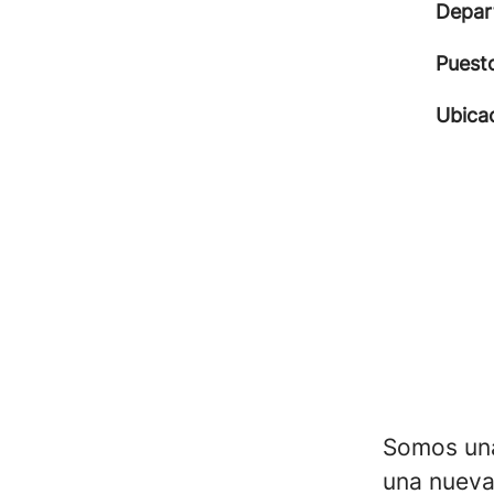
Depar
Puest
Ubica
Somos una
una nueva