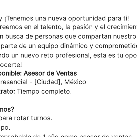
 ¡Tenemos una nueva oportunidad para ti!
eemos en el talento, la pasión y el crecimien
n busca de personas que compartan nuestros
 parte de un equipo dinámico y comprometid
ndo un nuevo reto profesional, esta es tu opo
ocerte!
ponible: Asesor de Ventas
resencial - [Ciudad], México
rato:
Tiempo completo.
s
mos?
para rotar turnos.
ipo.
mprobable de 1 año como asesor de ventas.