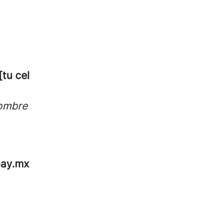
[tu cel
nombre
pay.mx