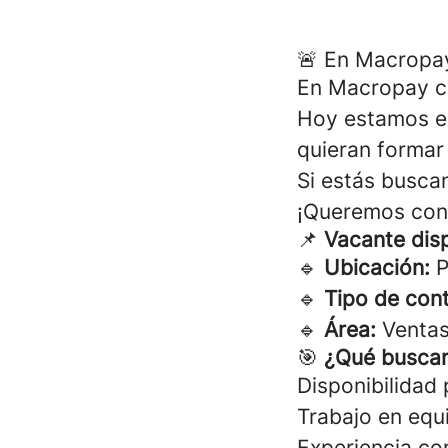
🚨 En Macropay
En Macropay cr
Hoy estamos e
quieran formar
Si estás busca
¡Queremos con
📌
Vacante dis
🔹
Ubicación:
P
🔹
Tipo de cont
🔹
Área:
Venta
🎯
¿Qué busca
Disponibilidad 
Trabajo en equ
Experiencia co