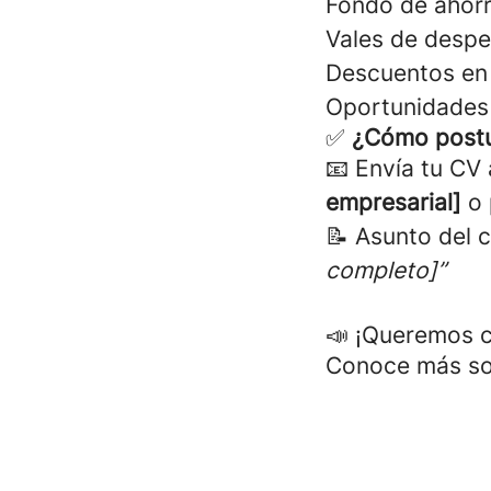
Fondo de ahorr
Vales de despe
Descuentos en 
Oportunidades 
✅
¿Cómo postu
📧 Envía tu CV
empresarial]
o
📝 Asunto del 
completo]”
📣 ¡Queremos c
Conoce más sob