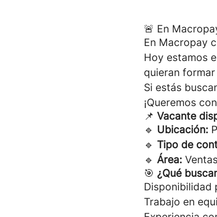
🚨 En Macropay
En Macropay cr
Hoy estamos e
quieran formar
Si estás busca
¡Queremos con
📌
Vacante dis
🔹
Ubicación:
P
🔹
Tipo de cont
🔹
Área:
Venta
🎯
¿Qué busca
Disponibilidad 
Trabajo en equ
Experiencia co