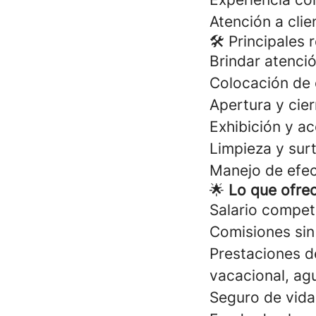
Atención a clie
🛠 Principales 
Brindar atenció
Colocación de 
Apertura y cier
Exhibición y 
Limpieza y surt
Manejo de efec
🌟
Lo que ofre
Salario competi
Comisiones sin
Prestaciones de
vacacional, agu
Seguro de vid