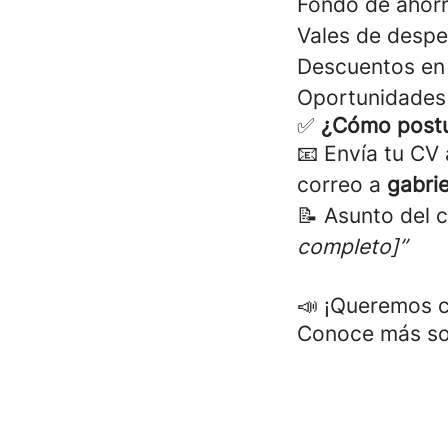
Fondo de ahorr
Vales de despe
Descuentos en 
Oportunidades 
✅
¿Cómo postu
📧 Envía tu CV
correo a
gabri
📝 Asunto del 
completo]”
📣 ¡Queremos c
Conoce más sob