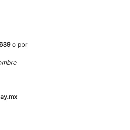
4639
o por
nombre
pay.mx