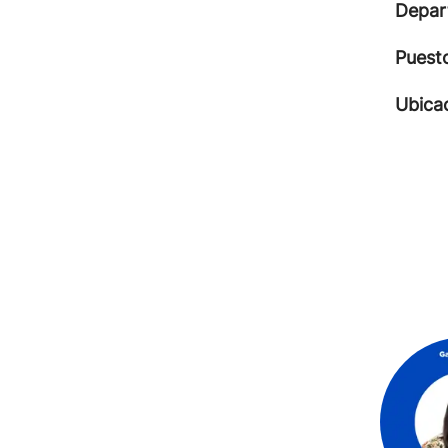
Depar
Puest
Ubica