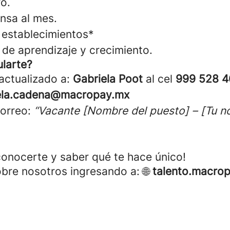
o.
nsa al mes.
establecimientos*
de aprendizaje y crecimiento.
larte?
 actualizado a:
Gabriela Poot
al cel
999 528 
ela.cadena@macropay.mx
correo:
“Vacante [Nombre del puesto] – [Tu 
onocerte y saber qué te hace único!
re nosotros ingresando a: 🌐
talento.macro