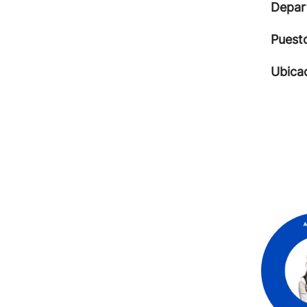
Depar
Puest
Ubica