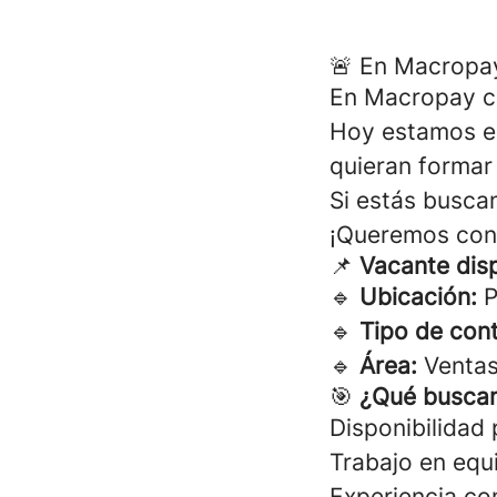
🚨 En Macropay
En Macropay cr
Hoy estamos e
quieran formar
Si estás busca
¡Queremos con
📌
Vacante dis
🔹
Ubicación:
P
🔹
Tipo de cont
🔹
Área:
Venta
🎯
¿Qué busca
Disponibilidad 
Trabajo en equ
Experiencia co