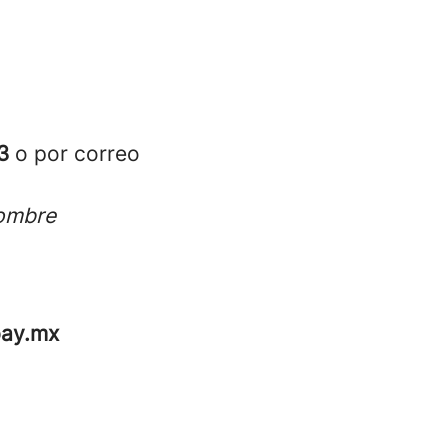
23
o por
correo
nombre
pay.mx