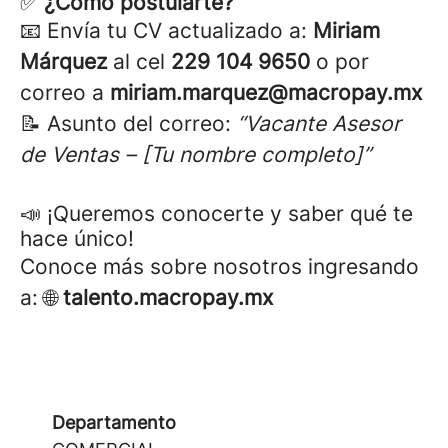
✅
¿Cómo postularte?
📧 Envía tu CV actualizado a:
Miriam
Márquez
al cel
229 104 9650
o por
correo a
miriam.marquez@macropay.mx
📝 Asunto del correo:
“Vacante Asesor
de Ventas – [Tu nombre completo]”
📣 ¡Queremos conocerte y saber qué te
hace único!
Conoce más sobre nosotros ingresando
a: 🌐
talento.macropay.mx
Departamento