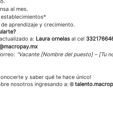
o.
nsa al mes.
establecimientos*
de aprendizaje y crecimiento.
larte?
 actualizado a:
Laura ornelas
al cel
33217664
as@macropay.mx
correo:
“Vacante [Nombre del puesto] – [Tu 
onocerte y saber qué te hace único!
re nosotros ingresando a: 🌐
talento.macro