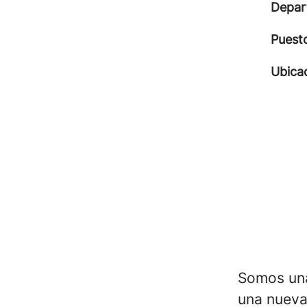
Depar
Puest
Ubica
Somos una
una nueva