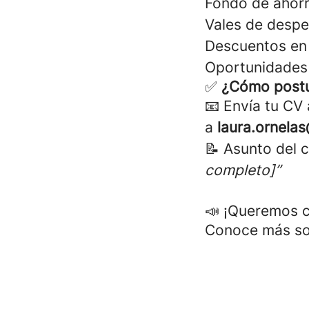
Fondo de ahorr
Vales de despe
Descuentos en 
Oportunidades 
✅
¿Cómo postu
📧 Envía tu CV
a
laura.ornel
📝 Asunto del 
completo]”
📣 ¡Queremos c
Conoce más sob