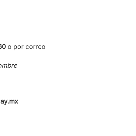
60
o por
correo
nombre
pay.mx