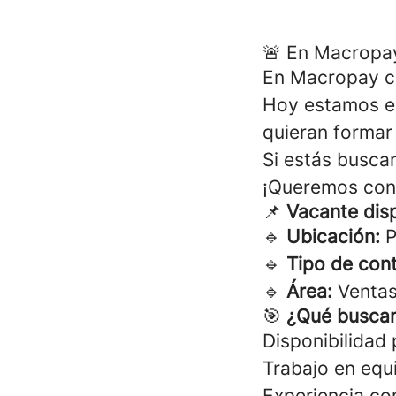
🚨 En Macropay
En Macropay cr
Hoy estamos e
quieran formar
Si estás busca
¡Queremos con
📌
Vacante dis
🔹
Ubicación:
P
🔹
Tipo de cont
🔹
Área:
Venta
🎯
¿Qué busca
Disponibilidad 
Trabajo en equ
Experiencia co