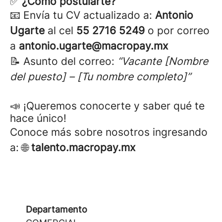
✅
¿Cómo postularte?
📧 Envía tu CV actualizado a:
Antonio
Ugarte
al cel
55 2716 5249
o por
correo
a
antonio.ugarte@macropay.mx
📝 Asunto del correo:
“Vacante [Nombre
del puesto] – [Tu nombre completo]”
📣 ¡Queremos conocerte y saber qué te
hace único!
Conoce más sobre nosotros ingresando
a: 🌐
talento.macropay.mx
Departamento