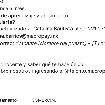
o.
nsa al mes.
de aprendizaje y crecimiento.
larte?
 actualizado a:
Catalina Bautista
al cel 221 27
ina.barrios@macropay.mx
correo:
“Vacante [Nombre del puesto] – [Tu 
onocerte y saber qué te hace único!
re nosotros ingresando a: 🌐
talento.macro
tamento
COMERCIAL