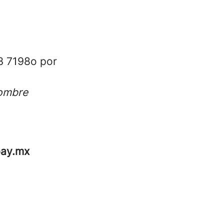
3 7198o por
nombre
pay.mx