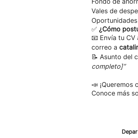
Fondo de ahorr
Vales de despe
Oportunidades 
✅
¿Cómo postu
📧 Envía tu CV
correo a
catal
📝 Asunto del 
completo]”
📣 ¡Queremos c
Conoce más sob
Depar