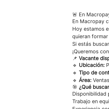
🚨 En Macropay
En Macropay cr
Hoy estamos e
quieran formar
Si estás busca
¡Queremos con
📌
Vacante dis
🔹
Ubicación:
P
🔹
Tipo de cont
🔹
Área:
Venta
🎯
¿Qué busca
Disponibilidad 
Trabajo en equ
Experiencia co