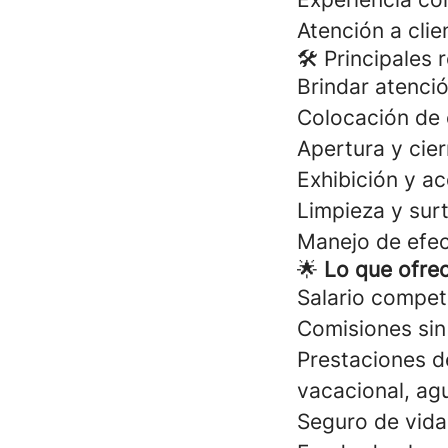
Atención a clie
🛠 Principales 
Brindar atenció
Colocación de 
Apertura y cier
Exhibición y 
Limpieza y surt
Manejo de efec
🌟
Lo que ofre
Salario competi
Comisiones sin
Prestaciones de
vacacional, agu
Seguro de vid