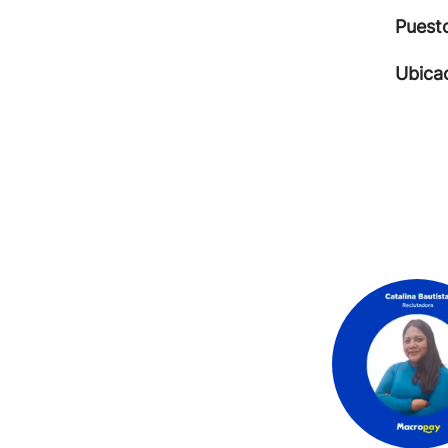
Puest
Ubica