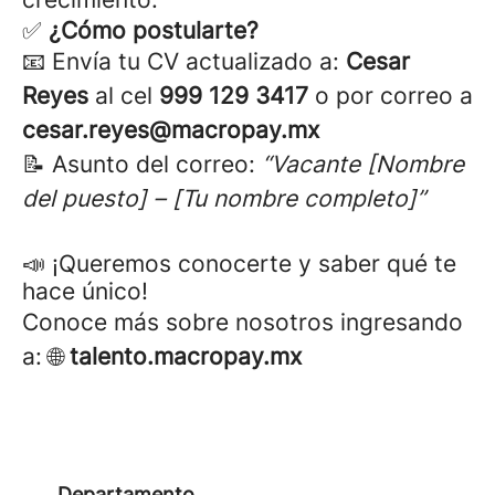
✅
¿Cómo postularte?
📧 Envía tu CV actualizado a:
Cesar
Reyes
al cel
999 129 3417
o por
correo a
cesar.reyes@macropay.mx
📝 Asunto del correo:
“Vacante [Nombre
del puesto] – [Tu nombre completo]”
📣 ¡Queremos conocerte y saber qué te
hace único!
Conoce más sobre nosotros ingresando
a: 🌐
talento.macropay.mx
Departamento