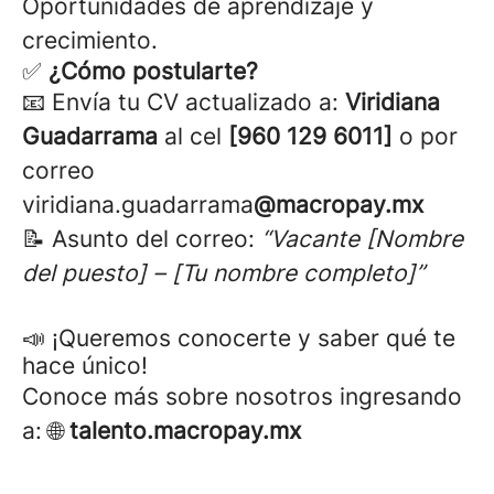
Oportunidades de aprendizaje y
crecimiento.
✅
¿Cómo postularte?
📧 Envía tu CV actualizado a:
Viridiana
Guadarrama
al cel
[960 129 6011]
o por
correo
viridiana.guadarrama
@macropay.mx
📝 Asunto del correo:
“Vacante [Nombre
del puesto] – [Tu nombre completo]”
📣 ¡Queremos conocerte y saber qué te
hace único!
Conoce más sobre nosotros ingresando
a: 🌐
talento.macropay.mx