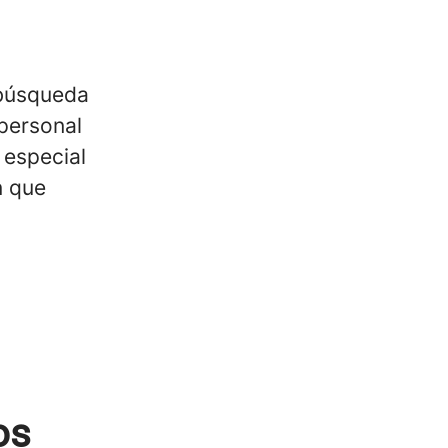
 búsqueda
personal
 especial
n que
os