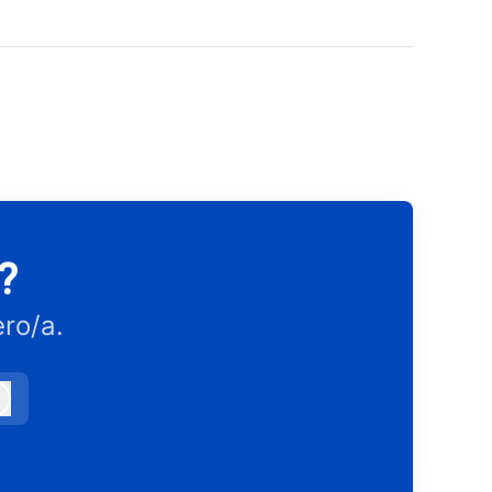
?
ro/a.
Iniciar sesión