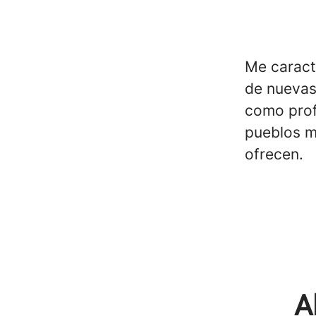
Me caract
de nuevas
como prof
pueblos má
ofrecen.
A