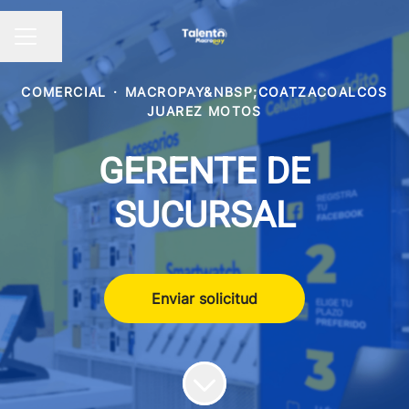
Compartir página
Menú de empleo
COMERCIAL
·
MACROPAY&NBSP;COATZACOALCOS
JUAREZ MOTOS
GERENTE DE
SUCURSAL
Enviar solicitud