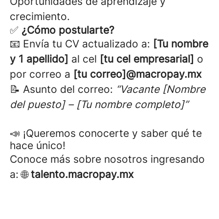
Oportunidades de aprendizaje y
crecimiento.
✅
¿Cómo postularte?
📧 Envía tu CV actualizado a:
[Tu nombre
y 1 apellido]
al cel
[tu cel empresarial]
o
por
correo a
[tu correo]@macropay.mx
📝 Asunto del correo:
“Vacante [Nombre
del puesto] – [Tu nombre completo]”
📣 ¡Queremos conocerte y saber qué te
hace único!
Conoce más sobre nosotros ingresando
a: 🌐
talento.macropay.mx