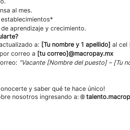
o.
nsa al mes.
establecimientos*
de aprendizaje y crecimiento.
larte?
 actualizado a:
[Tu nombre y 1 apellido]
al cel
 por
correo a
[tu correo]@macropay.mx
correo:
“Vacante [Nombre del puesto] – [Tu 
onocerte y saber qué te hace único!
re nosotros ingresando a: 🌐
talento.macro