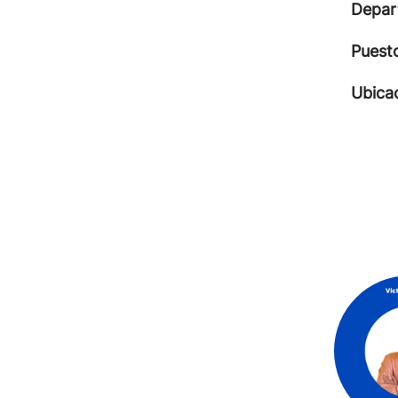
Depar
Puest
Ubica