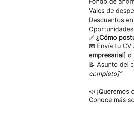
Fondo de ahorr
Vales de despe
Descuentos en 
Oportunidades 
✅
¿Cómo postu
📧 Envía tu CV
empresarial]
o
📝 Asunto del 
completo]”
📣 ¡Queremos c
Conoce más sob