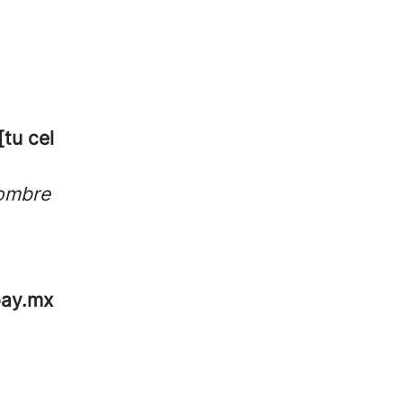
[tu cel
nombre
pay.mx