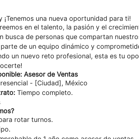
 ¡Tenemos una nueva oportunidad para ti!
eemos en el talento, la pasión y el crecimien
n busca de personas que compartan nuestros
 parte de un equipo dinámico y comprometid
ndo un nuevo reto profesional, esta es tu opo
ocerte!
ponible: Asesor de Ventas
resencial - [Ciudad], México
rato:
Tiempo completo.
s
mos?
para rotar turnos.
ipo.
mprobable de 1 año como asesor de ventas.