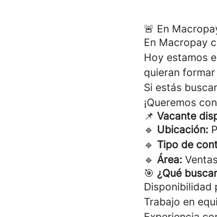
🚨 En Macropay
En Macropay cr
Hoy estamos e
quieran formar
Si estás busca
¡Queremos con
📌
Vacante dis
🔹
Ubicación:
P
🔹
Tipo de cont
🔹
Área:
Venta
🎯
¿Qué busca
Disponibilidad 
Trabajo en equ
Experiencia co