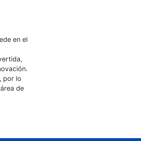
ede en el
ertida,
novación.
 por lo
 área de